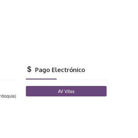
Pago Electrónico
AV Villas
ntioquia)