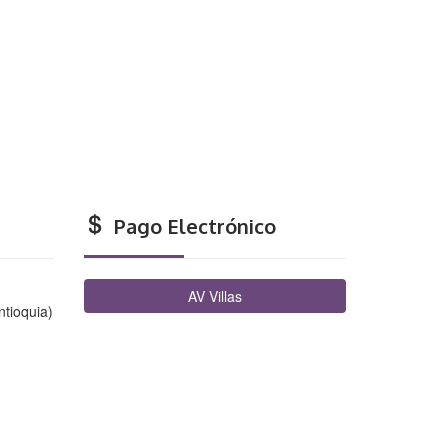
Pago Electrónico
AV Villas
ntioquia)